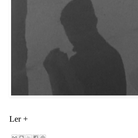
Ler +