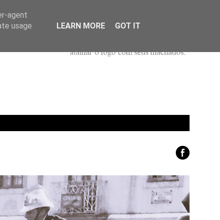
er-agent
rate usage
LEARN MORE
GOT IT