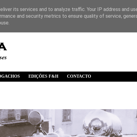
liver its services and to analyze traffic. Your IP address and us
rmance and security metrics to ensure quality of service, gene
buse.
OGACHOS
EDIÇÕES F&H
CONTACTO