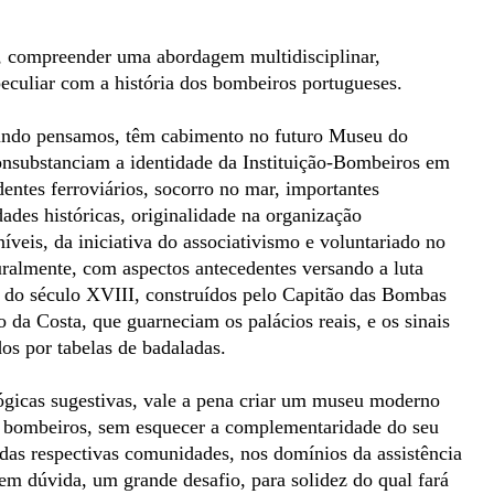
e, compreender uma abordagem multidisciplinar,
peculiar com a história dos bombeiros portugueses.
gundo pensamos, têm cabimento no futuro Museu do
onsubstanciam a identidade da Instituição-Bombeiros em
dentes ferroviários, socorro no mar, importantes
ades históricas, originalidade na organização
níveis, da iniciativa do associativismo e voluntariado no
uralmente, com aspectos antecedentes versando a luta
l do século XVIII, construídos pelo Capitão das Bombas
da Costa, que guarneciam os palácios reais, e os sinais
os por tabelas de badaladas.
ógicas sugestivas, vale a pena criar um museu moderno
s bombeiros, sem esquecer a complementaridade do seu
das respectivas comunidades, nos domínios da assistência
sem dúvida, um grande desafio, para solidez do qual fará