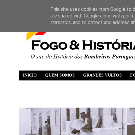
This site uses cookies from Google to de
are shared with Google along with perfo
statistics, and to detect and address a
INÍCIO
QUEM SOMOS
GRANDES VULTOS
F