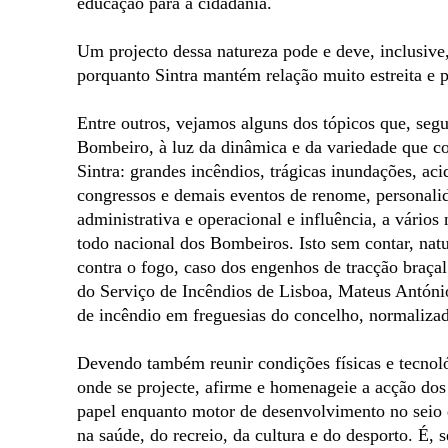
educação para a cidadania.
Um projecto dessa natureza pode e deve, inclusiv
porquanto Sintra mantém relação muito estreita e 
Entre outros, vejamos alguns dos tópicos que, se
Bombeiro, à luz da dinâmica e da variedade que c
Sintra: grandes incêndios, trágicas inundações, aci
congressos e demais eventos de renome, personalid
administrativa e operacional e influência, a vários 
todo nacional dos Bombeiros. Isto sem contar, nat
contra o fogo, caso dos engenhos de tracção braça
do Serviço de Incêndios de Lisboa, Mateus António 
de incêndio em freguesias do concelho, normalizad
Devendo também reunir condições físicas e tecnol
onde se projecte, afirme e homenageie a acção do
papel enquanto motor de desenvolvimento no seio 
na saúde, do recreio, da cultura e do desporto. É, 