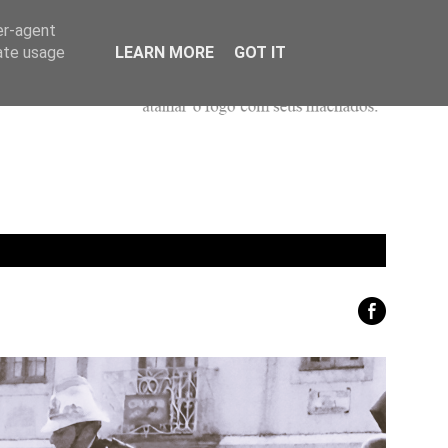
er-agent
rate usage
LEARN MORE
GOT IT