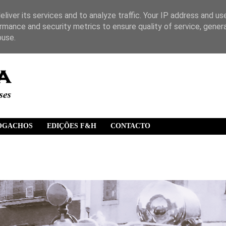
liver its services and to analyze traffic. Your IP address and us
rmance and security metrics to ensure quality of service, gene
buse.
OGACHOS
EDIÇÕES F&H
CONTACTO