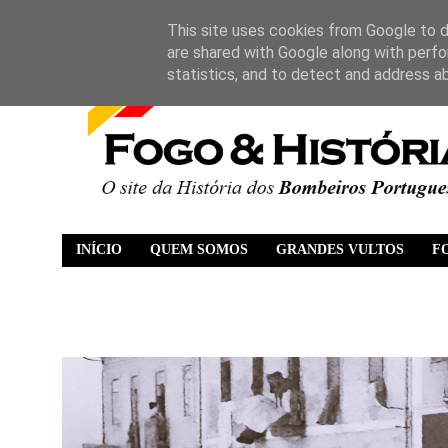
This site uses cookies from Google to de
are shared with Google along with perfo
statistics, and to detect and address a
INÍCIO
QUEM SOMOS
GRANDES VULTOS
F