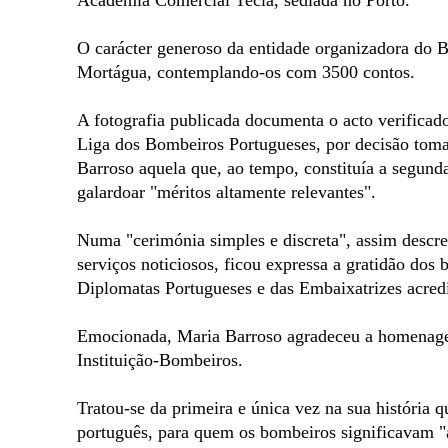
Academia Comercial Tecla, sediada no Porto.
O carácter generoso da entidade organizadora do B
Mortágua, contemplando-os com 3500 contos.
A fotografia publicada documenta o acto verifica
Liga dos Bombeiros Portugueses, por decisão tom
Barroso aquela que, ao tempo, constituía a segund
galardoar "méritos altamente relevantes".
Numa "cerimónia simples e discreta", assim descr
serviços noticiosos, ficou expressa a gratidão dos
Diplomatas Portugueses e das Embaixatrizes acredi
Emocionada, Maria Barroso agradeceu a homenagem
Instituição-Bombeiros.
Tratou-se da primeira e única vez na sua históri
português, para quem os bombeiros significavam "