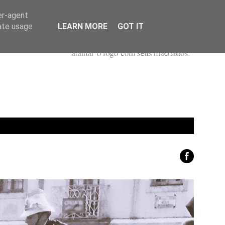
er-agent
rate usage
LEARN MORE
GOT IT