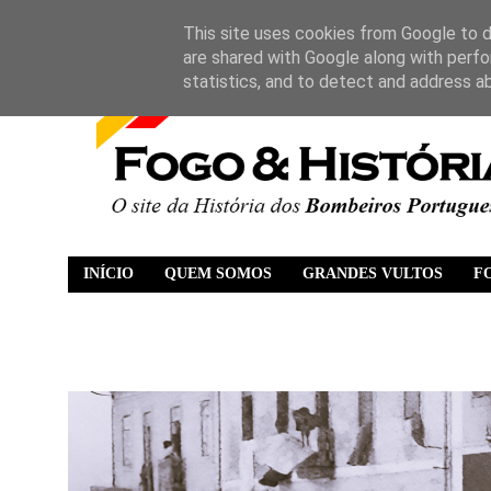
This site uses cookies from Google to de
are shared with Google along with perfo
statistics, and to detect and address a
INÍCIO
QUEM SOMOS
GRANDES VULTOS
F