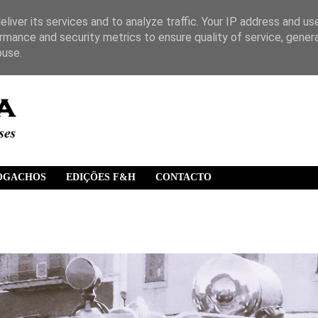
liver its services and to analyze traffic. Your IP address and us
rmance and security metrics to ensure quality of service, gene
buse.
OGACHOS
EDIÇÕES F&H
CONTACTO